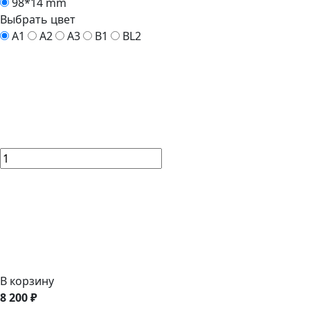
98*14 mm
Выбрать цвет
A1
A2
A3
B1
BL2
В корзину
8 200 ₽