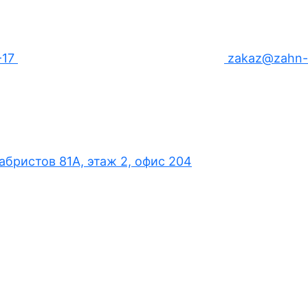
-17
zakaz@zahn-d
кабристов 81А, этаж 2, офис 204